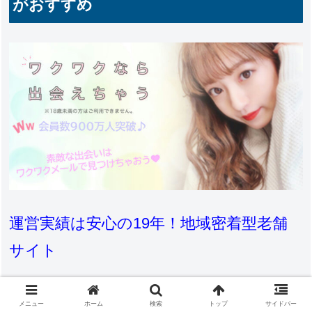
がおすすめ
運営実績は安心の19年！地域密着型老舗
サイト
ワクワクメールは、身近な地域での出会いが探せるサイト
メニュー
ホーム
検索
トップ
サイドバー
として長年愛されています。街頭広告や女性誌への出稿を