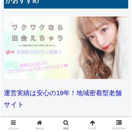
がおすすめ
運営実績は安心の19年！地域密着型老舗
サイト
ワクワクメールは、身近な地域での出会いが探せるサイト
として長年愛されています。街頭広告や女性誌への出稿を
メニュー
ホーム
検索
トップ
サイドバー