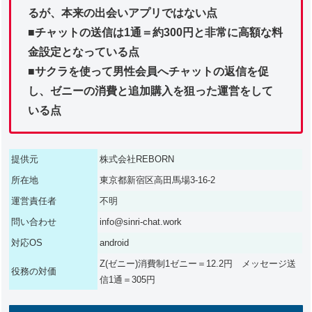
るが、本来の出会いアプリではない点
■チャットの送信は1通＝約300円と非常に高額な料
金設定となっている点
■サクラを使って男性会員へチャットの返信を促
し、ゼニーの消費と追加購入を狙った運営をして
いる点
提供元
株式会社REBORN
所在地
東京都新宿区高田馬場3-16-2
運営責任者
不明
問い合わせ
info@sinri-chat.work
対応OS
android
Z(ゼニー)消費制1ゼニー＝12.2円 メッセージ送
役務の対価
信1通＝305円