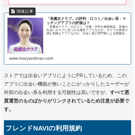
「美魔女クラブ」の評判・口コミ／出会い系・マ
ッチングアプリの評価は？
「美魔女クラブ」の口コミ、評価・評判を徹底検証。本物の
出会いがスグに見つかる優良アプリなのか、サクラや業者が
潜む危険なアプリなのか、出会い系の専門家による調査結果
です。
www.maryandmax.com
ストアでは出会いアプリにようにPRしているため、この
アプリに出会い機能が無いことにがっかりしたユーザーが
外部の出会い系を利用する可能性は高いですが、
すべて悪
質運営のものばかりがリンクされているため注意が必要で
す。
フレンドNAVIの利用規約