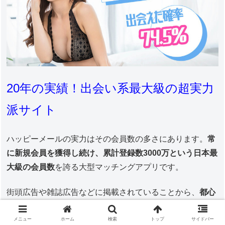
20年の実績！出会い系最大級の超実力
派サイト
ハッピーメールの実力はその会員数の多さにあります。
常
に新規会員を獲得し続け、累計登録数3000万という日本最
大級の会員数
を誇る大型マッチングアプリです。
街頭広告や雑誌広告などに掲載されていることから、
都心
部だけでなく、地方在住の会員も多く、誰でもすぐに会え
るお相手を探すことが可能。
メニュー
ホーム
検索
トップ
サイドバー