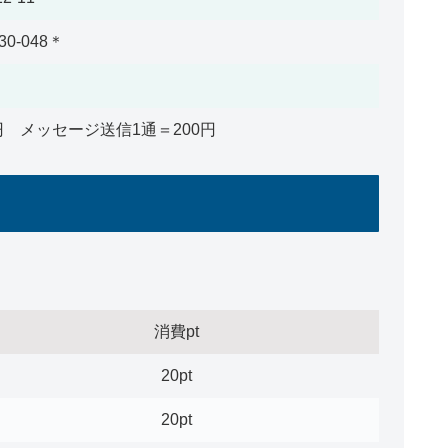
830-048＊
円 メッセージ送信1通＝200円
消費pt
20pt
20pt