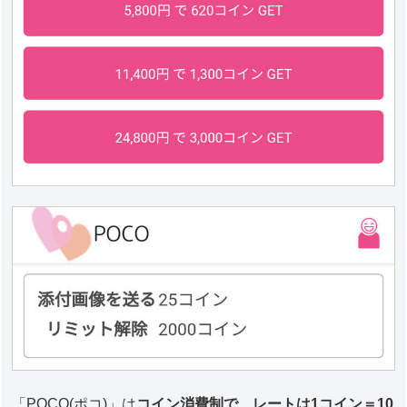
「POCO(ポコ)」は
コイン消費制で、レートは1コイン＝10