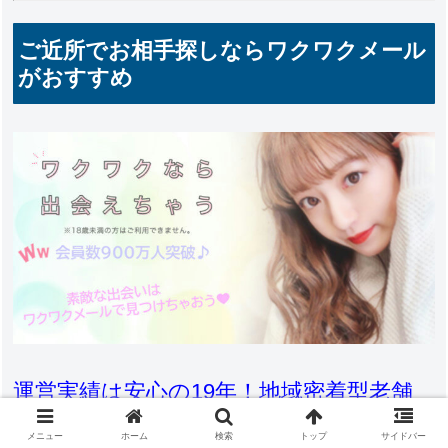
ご近所でお相手探しならワクワクメール
がおすすめ
運営実績は安心の19年！地域密着型老舗
サイト
メニュー
ホーム
検索
トップ
サイドバー