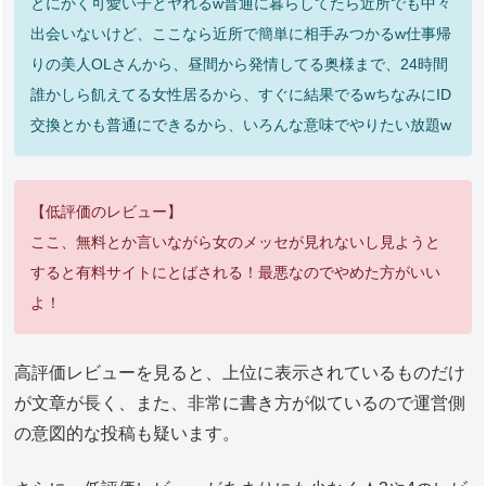
とにかく可愛い子とヤれるw普通に暮らしてたら近所でも中々
出会いないけど、ここなら近所で簡単に相手みつかるw仕事帰
りの美人OLさんから、昼間から発情してる奥様まで、24時間
誰かしら飢えてる女性居るから、すぐに結果でるwちなみにID
交換とかも普通にできるから、いろんな意味でやりたい放題w
【低評価のレビュー】
ここ、無料とか言いながら女のメッセが見れないし見ようと
すると有料サイトにとばされる！最悪なのでやめた方がいい
よ！
高評価レビューを見ると、上位に表示されているものだけ
が文章が長く、また、非常に書き方が似ているので運営側
の意図的な投稿も疑います。