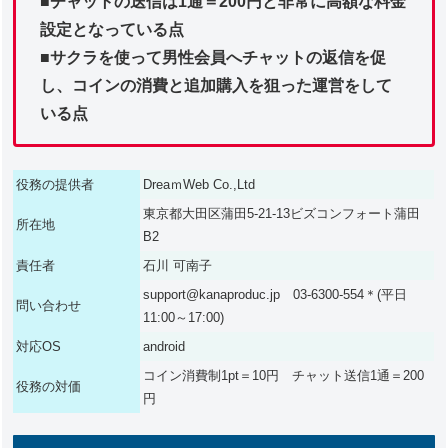
■チャットの送信は1通＝200円と非常に高額な料金
設定となっている点
■サクラを使って男性会員へチャットの返信を促
し、コインの消費と追加購入を狙った運営をして
いる点
役務の提供者
DreaｍWeb Co.,Ltd
東京都大田区蒲田5-21-13ビズコンフォート蒲田
所在地
B2
責任者
石川 可南子
support@kanaproduc.jp 03-6300-554＊(平日
問い合わせ
11:00～17:00)
対応OS
android
コイン消費制1pt＝10円 チャット送信1通＝200
役務の対価
円