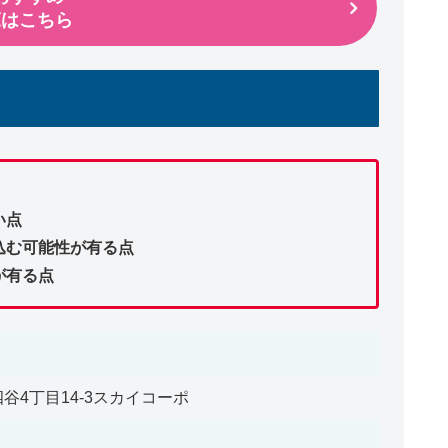
覧はこちら
い点
込む可能性が有る点
が有る点
区四谷4丁目14-3スカイコーポ